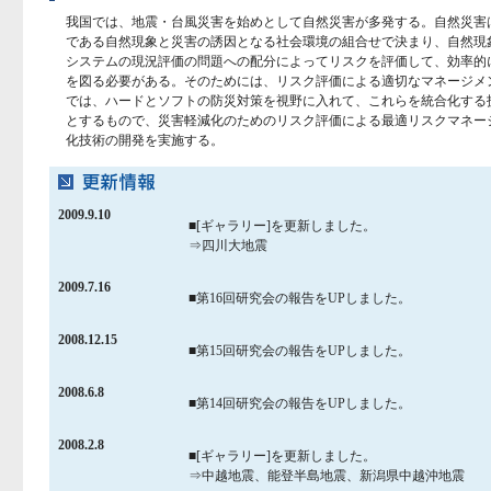
我国では、地震・台風災害を始めとして自然災害が多発する。自然災害
である自然現象と災害の誘因となる社会環境の組合せで決まり、自然現
システムの現況評価の問題への配分によってリスクを評価して、効率的
を図る必要がある。そのためには、リスク評価による適切なマネージメ
では、ハードとソフトの防災対策を視野に入れて、これらを統合化する
とするもので、災害軽減化のためのリスク評価による最適リスクマネー
化技術の開発を実施する。
2009.9.10
■[ギャラリー]を更新しました。
⇒四川大地震
2009.7.16
■第16回研究会の報告をUPしました。
2008.12.15
■第15回研究会の報告をUPしました。
2008.6.8
■第14回研究会の報告をUPしました。
2008.2.8
■[ギャラリー]を更新しました。
⇒中越地震、能登半島地震、新潟県中越沖地震