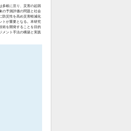
は多岐に亘り、災害の起因
象の予測評価の問題と社会
に防災性を高め災害軽減化
ントが重要となる。本研究
技術を開発することを目的
ジメント手法の構築と実践